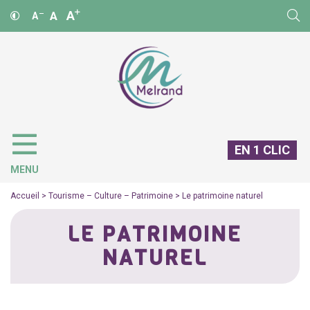
A
A
A
EN 1 CLIC
MENU
Accueil
>
Tourisme – Culture – Patrimoine
>
Le patrimoine naturel
LE PATRIMOINE
NATUREL