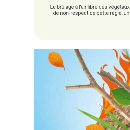
MAIRIE
GESTION DES DÉCHETS
Les calvaires et les croix
Le brûlage à l’air libre des végéta
Le livret d’accueil
de non-respect de cette règle, un
Déchèterie de Melrand
Identité visuelle
Les horaires d’accueil
Cérémonies des Voeux