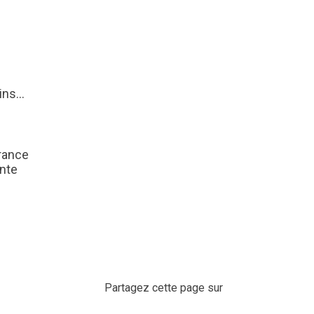
dins…
France
ente
Partagez cette page sur