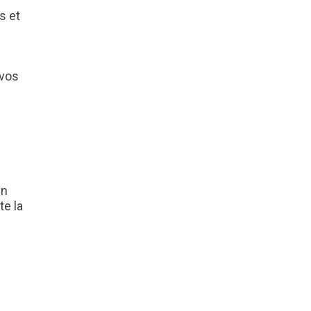
s et
 vos
un
te la