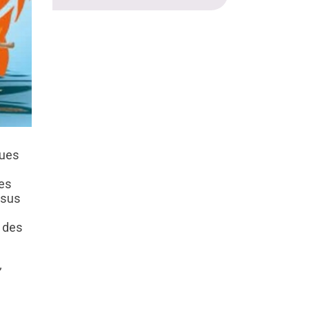
ques
ues
ssus
e des
,