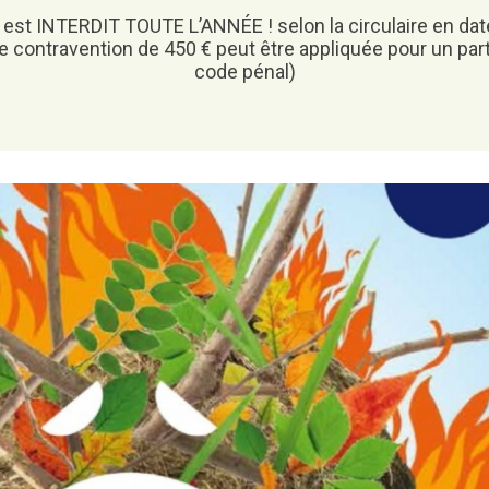
Attestation d’accueil
ux est INTERDIT TOUTE L’ANNÉE ! selon la circulaire en da
e contravention de 450 € peut être appliquée pour un part
ELECTIONS
code pénal)
Inscription sur liste
électorale
Voter par procuration
Où voter ? Les bureaux de
vote