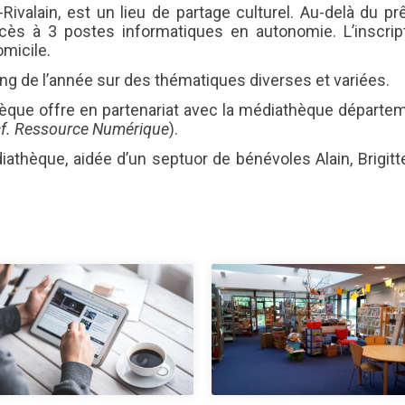
Attestation d’accueil
alain, est un lieu de partage culturel. Au-delà du prê
s à 3 postes informatiques en autonomie. L’inscrip
omicile.
ELECTIONS
Inscription sur liste
ng de l’année sur des thématiques diverses et variées.
électorale
hèque offre en partenariat avec la médiathèque départem
Voter par procuration
cf. Ressource Numérique
).
Où voter ? Les bureaux de
vote
hèque, aidée d’un septuor de bénévoles Alain, Brigitte,