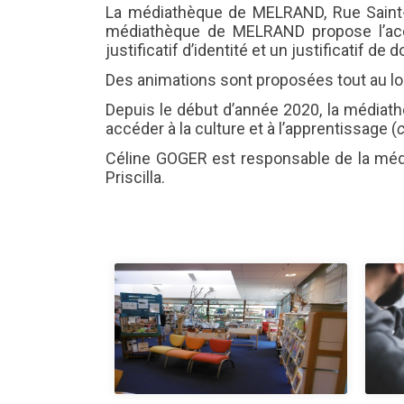
MAIRIE
La médiathèque de MELRAND, Rue Saint-Riv
GESTION DES DÉCHETS
Les calvaires et les croix
médiathèque de MELRAND propose l’accè
Le livret d’accueil
Déchèterie de Melrand
justificatif d’identité et un justificatif de d
Identité visuelle
Les horaires d’accueil
Des animations sont proposées tout au lo
Cérémonies des Voeux
Depuis le début d’année 2020, la médiat
accéder à la culture et à l’apprentissage (
Céline GOGER est responsable de la médiat
Priscilla.