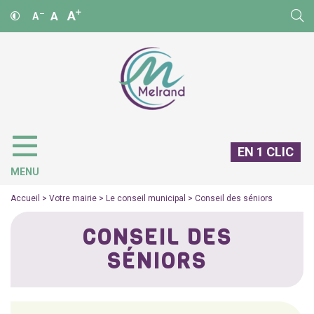
A
A
A
EN 1 CLIC
MENU
Accueil
>
Votre mairie
>
Le conseil municipal
>
Conseil des séniors
CONSEIL DES
SÉNIORS