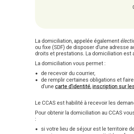
MAIRIE
GESTION DES DÉCHETS
Les calvaires et les croix
Le livret d’accueil
Déchèterie de Melrand
Identité visuelle
Les horaires d’accueil
Cérémonies des Voeux
La domiciliation, appelée également
élect
ou fixe (SDF) de disposer d’une adresse adm
droits et prestations. La domiciliation es
La domiciliation vous permet :
de recevoir du courrier,
de remplir certaines obligations et faire
d’une
carte d’identité
,
inscription sur le
Le CCAS est habilité à recevoir les deman
Pour obtenir la domiciliation au CCAS vo
:
si votre lieu de séjour est le territoir