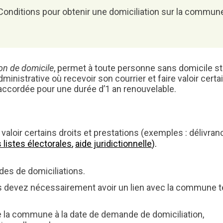
Attestation d’accueil
Conditions pour obtenir une domiciliation sur la commun
ELECTIONS
Inscription sur liste
électorale
Voter par procuration
ion de domicile
, permet à toute personne sans domicile st
Où voter ? Les bureaux de
inistrative où recevoir son courrier et faire valoir certa
vote
t accordée pour une durée d’1 an renouvelable.
 valoir certains droits et prestations (exemples : délivran
s listes électorales
,
aide juridictionnelle
).
des de domiciliations.
us devez nécessairement avoir un lien avec la commune t
e de la commune à la date de demande de domiciliation,