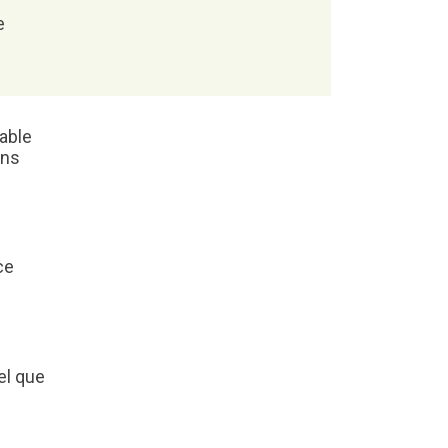
e
able
ins
ce
el que