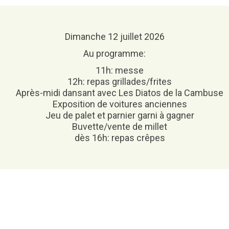
Attestation d’accueil
ELECTIONS
Dimanche 12 juillet 2026
Inscription sur liste
électorale
Au programme:
Voter par procuration
11h: messe
Où voter ? Les bureaux de
12h: repas grillades/frites
vote
Après-midi dansant avec Les Diatos de la Cambuse
Exposition de voitures anciennes
Jeu de palet et parnier garni à gagner
Buvette/vente de millet
dès 16h: repas crêpes