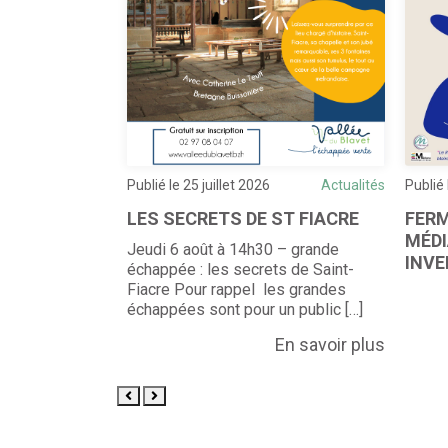
Actualités
Publié le 25 juillet 2026
Actualités
Publié 
LES SECRETS DE ST FIACRE
FERM
MÉD
 – petite
Jeudi 6 août à 14h30 – grande
INVE
ture (autour du
échappée : les secrets de Saint-
tes échappées
Fiacre Pour rappel les grandes
n […]
échappées sont pour un public […]
En savoir plus
En savoir plus