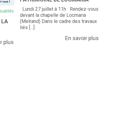
POINT INFO
Lundi 27 juillet à 11h Rendez-vous
tualités
devant la chapelle de Locmaria
 LA
(Melrand) Dans le cadre des travaux
liés […]
En savoir plus
r plus