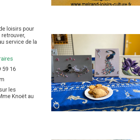
de loisirs pour
 retrouver,
u service de la
raires
9 59 16
om
sur les
 Mme Knoët au