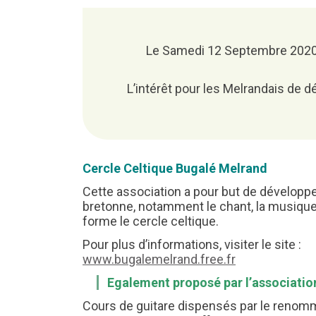
MAIRIE
GESTION DES DÉCHETS
Les calvaires et les croix
Le livret d’accueil
Déchèterie de Melrand
Identité visuelle
Le Samedi 12 Septembre 2020, 
Les horaires d’accueil
Cérémonies des Voeux
L’intérêt pour les Melrandais de dé
Cercle Celtique Bugalé Melrand
Cette association a pour but de développer
bretonne, notamment le chant, la musique,
forme le cercle celtique.
Pour plus d’informations, visiter le site :
www.bugalemelrand.free.fr
Egalement proposé par l’association
Cours de guitare dispensés par le renom