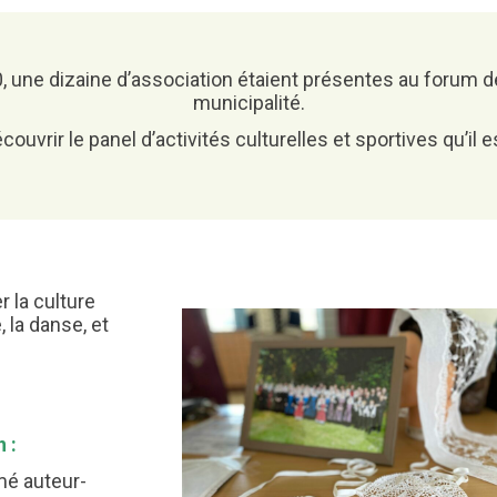
Attestation d’accueil
ELECTIONS
une dizaine d’association étaient présentes au forum de
Inscription sur liste
municipalité.
électorale
Voter par procuration
couvrir le panel d’activités culturelles et sportives qu’il 
Où voter ? Les bureaux de
vote
 la culture
 la danse, et
 :
mé auteur-