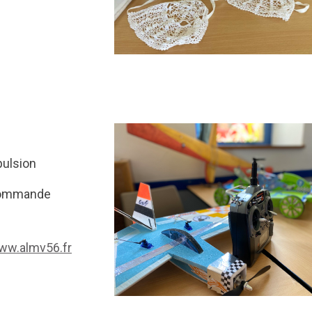
pulsion
 commande
w.almv56.fr