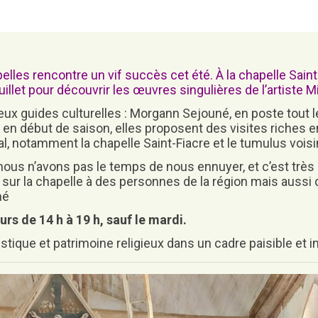
Attestation d’accueil
ELECTIONS
Inscription sur liste
électorale
pelles
rencontre un vif succès cet été. À la chapelle Sain
Voter par procuration
uillet pour découvrir les œuvres singulières de l’artiste
M
Où voter ? Les bureaux de
eux guides culturelles :
Morgann Sejouné
, en poste tout l
vote
 en début de saison, elles proposent des visites riches e
l, notamment la chapelle Saint-Fiacre et le tumulus voisi
r, nous n’avons pas le temps de nous ennuyer, et c’est trè
ur la chapelle à des personnes de la région mais aussi 
né
urs de 14 h à 19 h, sauf le mardi.
tique et patrimoine religieux dans un cadre paisible et in