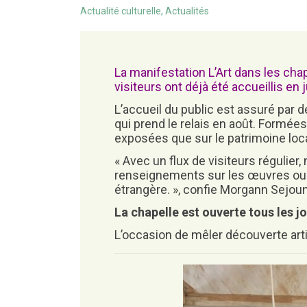
MAIRIE
Actualité culturelle, Actualités
GESTION DES DÉCHETS
Les calvaires et les croix
Le livret d’accueil
Déchèterie de Melrand
Identité visuelle
Les horaires d’accueil
La manifestation
L’Art dans les cha
Cérémonies des Voeux
visiteurs
ont déjà été accueillis en j
L’accueil du public est assuré par d
qui prend le relais en août. Formées
exposées que sur le patrimoine loca
« Avec un flux de visiteurs régulie
renseignements sur les œuvres ou s
étrangère. », confie Morgann Sejou
La chapelle est ouverte tous les jo
L’occasion de mêler découverte artis