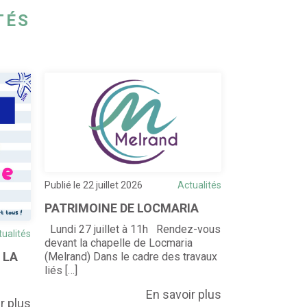
TÉS
Publié le 22 juillet 2026
Actualités
Publié le 20 juill
PATRIMOINE DE LOCMARIA
POINT INFO
Lundi 27 juillet à 11h Rendez-vous
tualités
devant la chapelle de Locmaria
 LA
(Melrand) Dans le cadre des travaux
liés […]
En savoir plus
r plus