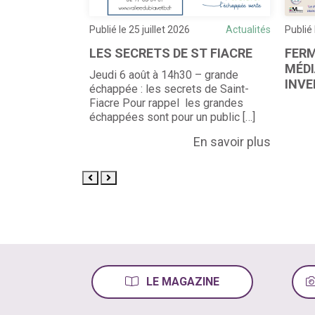
Actualités
Publié le 25 juillet 2026
Actualités
Publié 
LES SECRETS DE ST FIACRE
FERM
MÉD
 – petite
Jeudi 6 août à 14h30 – grande
INVE
ture (autour du
échappée : les secrets de Saint-
tes échappées
Fiacre Pour rappel les grandes
n […]
échappées sont pour un public […]
En savoir plus
En savoir plus
LE MAGAZINE