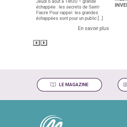
 – petite
Jeudi 6 août à 14h30 – grande
INVE
ture (autour du
échappée : les secrets de Saint-
tes échappées
Fiacre Pour rappel les grandes
n […]
échappées sont pour un public […]
En savoir plus
En savoir plus
LE MAGAZINE