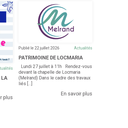
Publié le 22 juillet 2026
Actualités
Publié le 20 juill
PATRIMOINE DE LOCMARIA
POINT INFO
Lundi 27 juillet à 11h Rendez-vous
tualités
devant la chapelle de Locmaria
 LA
(Melrand) Dans le cadre des travaux
liés […]
En savoir plus
r plus