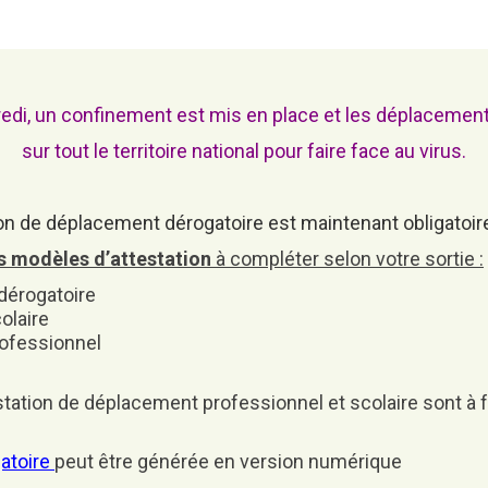
Attestation d’accueil
ELECTIONS
Inscription sur liste
électorale
edi, un confinement est mis en place et les déplacement
Voter par procuration
sur tout le territoire national pour faire face au virus.
Où voter ? Les bureaux de
vote
ion de déplacement dérogatoire est maintenant obligatoi
s modèles d’attestation
à compléter selon votre sortie :
dérogatoire
olaire
rofessionnel
estation de déplacement professionnel et scolaire sont à f
atoire
peut être générée en version numérique