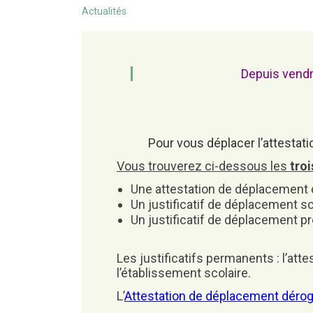
MAIRIE
Actualités
GESTION DES DÉCHETS
Les calvaires et les croix
Le livret d’accueil
Déchèterie de Melrand
Identité visuelle
Les horaires d’accueil
Depuis vendr
Cérémonies des Voeux
Pour vous déplacer l’attestat
Vous trouverez ci-dessous les
troi
Une attestation de déplacement 
Un justificatif de déplacement sc
Un justificatif de déplacement p
Les justificatifs permanents : l’att
l’établissement scolaire.
L’
Attestation de déplacement dérog