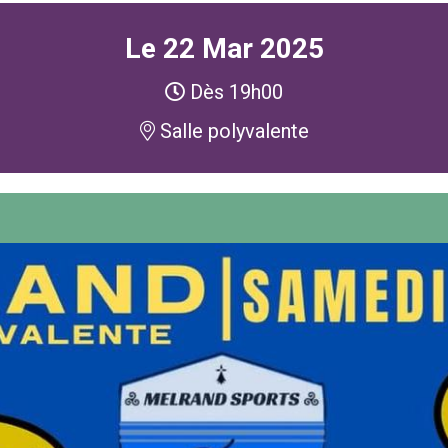
Attestation d’accueil
Le
22
Mar
2025
ELECTIONS
Inscription sur liste
Dès 19h00
électorale
Voter par procuration
Salle polyvalente
Où voter ? Les bureaux de
vote