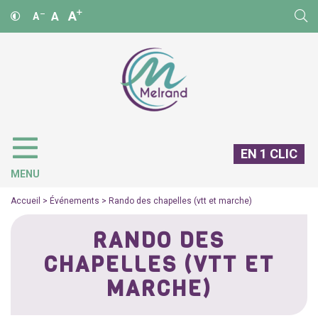
A
A
A
EN 1 CLIC
MENU
Accueil
>
Événements
>
Rando des chapelles (vtt et marche)
RANDO DES
CHAPELLES (VTT ET
MARCHE)