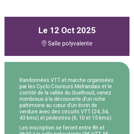
Le
12
Oct
2025
Salle polyvalente
Randonnées VTT et marche organisées
par les Cyclo Coureurs Melrandais et le
comité de la vallée du Guelhouit, venez
nombreux à la découverte d’un riche
patrimoine au cœur d’un écrin de
verdure avec des circuits VTT (24, 34,
43 kms) et pédestres (6, 10 et 15 kms).
Les inscription se feront entre 8h et
9h30 à la salle polyvalente (5€ VTT, 5€