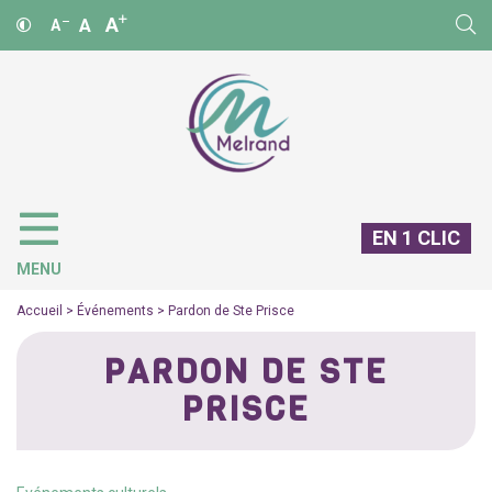
A
A
A
EN 1 CLIC
MENU
Accueil
>
Événements
>
Pardon de Ste Prisce
PARDON DE STE
PRISCE